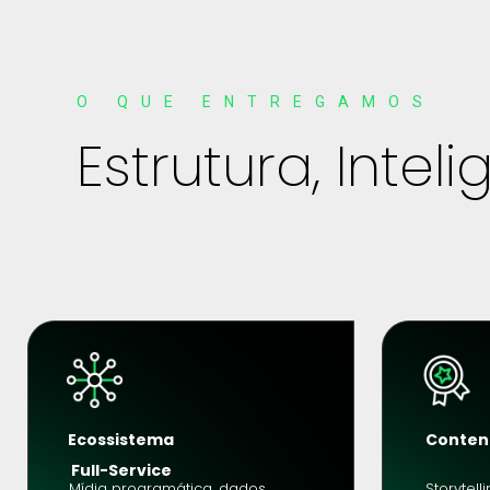
O QUE ENTREGAMOS
Estrutura, Intel
Ecossistema
Conten
 Full-Service
Mídia programática, dados 
Storytell