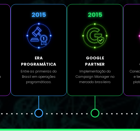
2015
2015
ERA
GOOGLE
PROGRAMÁTICA
PARTNER
Entre as primeiras do
Implementação do
Conec
a
Brasil em operações
Campaign Manager no
e t
programáticas.
mercado brasileiro.
pla