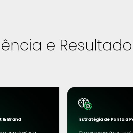
igência e Resultado
Estratégia de Ponta a 
t & Brand
ing com relevância 
Do awareness à conversã