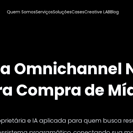
Quem Somos
Serviços
Soluções
Cases
Creative LAB
Blog
ma Omnichannel N
ra Compra de Mí
prietária e IA aplicada para quem busca resu
ossistema programático, conectando sua mar