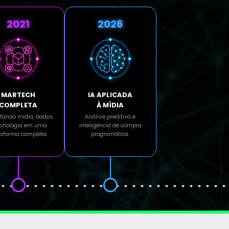
2021
2026
MARTECH
IA APLICADA
COMPLETA
À MÍDIA
tando mídia, dados
Análise preditiva e
ecnologia em uma
inteligência de compra
taforma completa.
programática.