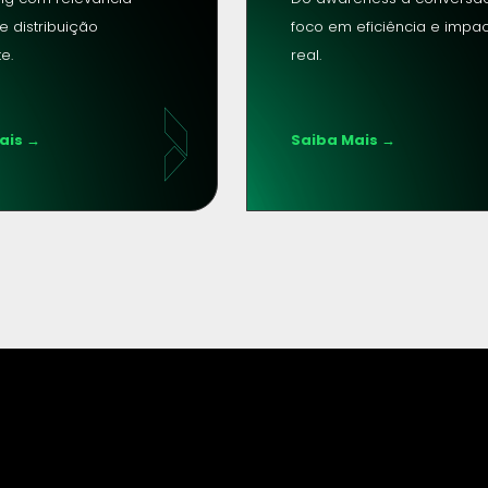
 e distribuição 
foco em eficiência e impac
te.
real.
ais →
Saiba Mais →