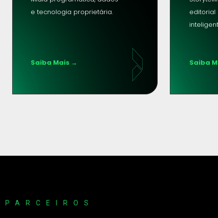
e tecnologia proprietária.
editorial
inteligen
Saiba Mais →
Saiba M
PARCEIROS