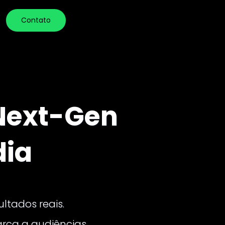
Contato
ext-Gen 
dia
ltados reais.
ca a audiências 